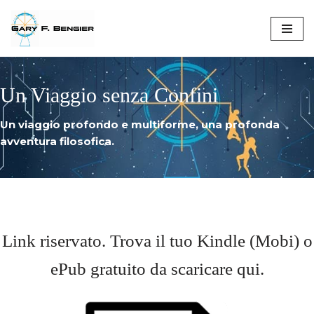
Skip
to
content
Un Viaggio senza Confini
Un viaggio profondo e multiforme, una profonda
avventura filosofica.
Link riservato. Trova il tuo Kindle (Mobi) o
ePub gratuito da scaricare qui.